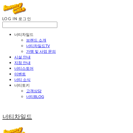
LOG IN
로그인
너티차일드
브랜드 소개
너티차일드TV
가맹 및 사업 문의
시설 안내
지점 안내
너티스토어
이벤트
너티 소식
너티토키
고객상담
너티BLOG
너티차일드